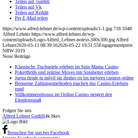
Teilen auf Tumblr
Teilen auf Vk
Teilen auf Reddit
Per E-Mail teilen
https://www.alfred-lehner.de/wp-content/uploads/1-1.jpg
718
1048
Alfred Lehner
https://www.alfred-lehner.de/wp-
content/uploads/Logo-Alfred_Lehner-notext-300x300.jpg
Alfred
Lehner
2020-03-13 08:39:16
2026-05-22 19:51:55
Engagementpreis
NRW 2019
Neue Beiträge
Klassische Tischspiele erleben im Spin Mama Casino
Pokerthrills und präzise Moves mit Spinbetter erleben
Juega desde tu móvil sin límites en los mejores casinos online
Bequeme Zahlungsmethoden machen das Casino-Erlebnis
rund
Willkommensbonus im Online Casino steigert den
Einstiegsspaß
Folgen Sie uns
Alfred Lehner GmbH
4k likes
Besuchen Sie uns bei Facebook