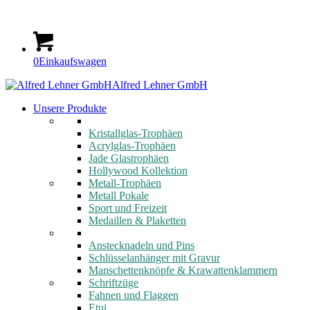
0
Einkaufswagen
Alfred Lehner GmbH
Unsere Produkte
Kristallglas-Trophäen
Acrylglas-Trophäen
Jade Glastrophäen
Hollywood Kollektion
Metall-Trophäen
Metall Pokale
Sport und Freizeit
Medaillen & Plaketten
Anstecknadeln und Pins
Schlüsselanhänger mit Gravur
Manschettenknöpfe & Krawattenklammern
Schriftzüge
Fahnen und Flaggen
Etui