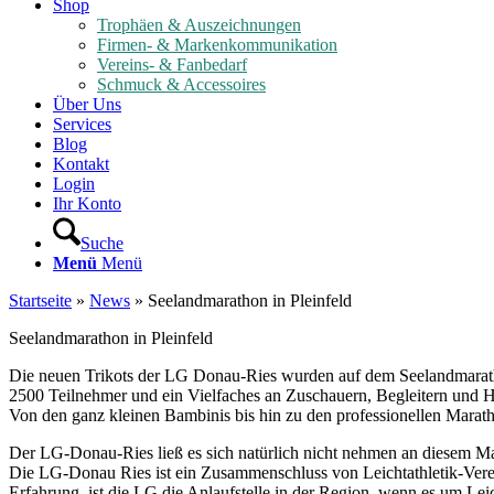
Shop
Trophäen & Auszeichnungen
Firmen- & Markenkommunikation
Vereins- & Fanbedarf
Schmuck & Accessoires
Über Uns
Services
Blog
Kontakt
Login
Ihr Konto
Suche
Menü
Menü
Startseite
»
News
»
Seelandmarathon in Pleinfeld
Seelandmarathon in Pleinfeld
Die neuen Trikots der LG Donau-Ries wurden auf dem Seelandmaratho
2500 Teilnehmer und ein Vielfaches an Zuschauern, Begleitern und 
Von den ganz kleinen Bambinis bis hin zu den professionellen Maratho
Der LG-Donau-Ries ließ es sich natürlich nicht nehmen an diesem M
Die LG-Donau Ries ist ein Zusammenschluss von Leichtathletik-Vere
Erfahrung, ist die LG die Anlaufstelle in der Region, wenn es um Le