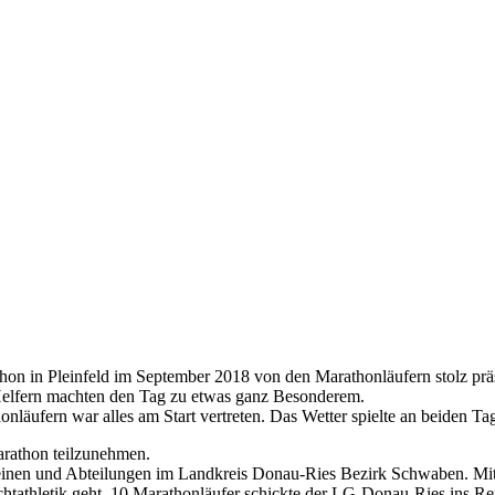
n in Pleinfeld im September 2018 von den Marathonläufern stolz präs
Helfern machten den Tag zu etwas ganz Besonderem.
nläufern war alles am Start vertreten. Das Wetter spielte an beiden T
arathon teilzunehmen.
inen und Abteilungen im Landkreis Donau-Ries Bezirk Schwaben. Mit i
ichtathletik geht. 10 Marathonläufer schickte der LG-Donau-Ries ins R