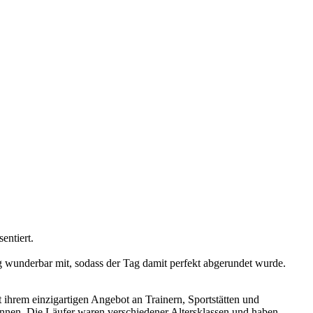
entiert.
ag wunderbar mit, sodass der Tag damit perfekt abgerundet wurde.
hrem einzigartigen Angebot an Trainern, Sportstätten und
ennen. Die Läufer waren verschiedener Altersklassen und haben