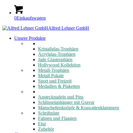
0
Einkaufswagen
Alfred Lehner GmbH
Unsere Produkte
Kristallglas-Trophäen
Acrylglas-Trophäen
Jade Glastrophäen
Hollywood Kollektion
Metall-Trophäen
Metall Pokale
Sport und Freizeit
Medaillen & Plaketten
Anstecknadeln und Pins
Schlüsselanhänger mit Gravur
Manschettenknöpfe & Krawattenklammern
Schriftzüge
Fahnen und Flaggen
Etui
Zubehör