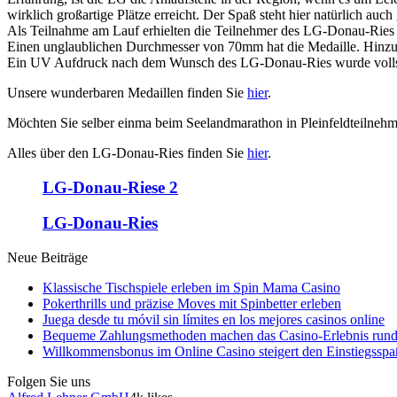
wirklich großartige Plätze erreicht. Der Spaß steht hier natürlich auc
Als Teilnahme am Lauf erhielten die Teilnehmer des LG-Donau-Ries
Einen unglaublichen Durchmesser von 70mm hat die Medaille. Hinzu 
Ein UV Aufdruck nach dem Wunsch des LG-Donau-Ries wurde vollständ
Unsere wunderbaren Medaillen finden Sie
hier
.
Möchten Sie selber einma beim Seelandmarathon in Pleinfeldteilneh
Alles über den LG-Donau-Ries finden Sie
hier
.
LG-Donau-Riese 2
LG-Donau-Ries
Neue Beiträge
Klassische Tischspiele erleben im Spin Mama Casino
Pokerthrills und präzise Moves mit Spinbetter erleben
Juega desde tu móvil sin límites en los mejores casinos online
Bequeme Zahlungsmethoden machen das Casino-Erlebnis run
Willkommensbonus im Online Casino steigert den Einstiegsspa
Folgen Sie uns