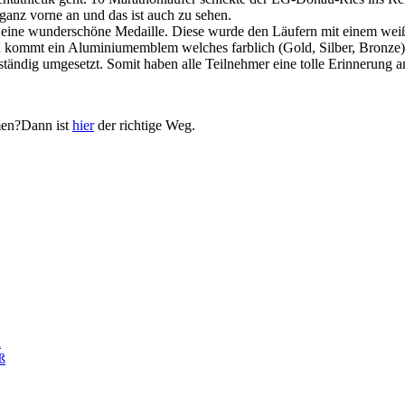
h ganz vorne an und das ist auch zu sehen.
 eine wunderschöne Medaille. Diese wurde den Läufern mit einem weiß
kommt ein Aluminiumemblem welches farblich (Gold, Silber, Bronze) a
ig umgesetzt. Somit haben alle Teilnehmer eine tolle Erinnerung an 
men?Dann ist
hier
der richtige Weg.
d
ß