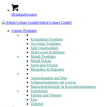
0
Einkaufswagen
Alfred Lehner GmbH
Unsere Produkte
Kristallglas-Trophäen
Acrylglas-Trophäen
Jade Glastrophäen
Hollywood Kollektion
Metall-Trophäen
Metall Pokale
Sport und Freizeit
Medaillen & Plaketten
Anstecknadeln und Pins
Schlüsselanhänger mit Gravur
Manschettenknöpfe & Krawattenklammern
Schriftzüge
Fahnen und Flaggen
Etui
Zubehör