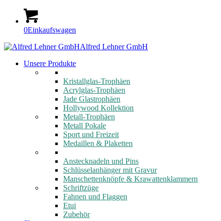
0
Einkaufswagen
Alfred Lehner GmbH
Unsere Produkte
Kristallglas-Trophäen
Acrylglas-Trophäen
Jade Glastrophäen
Hollywood Kollektion
Metall-Trophäen
Metall Pokale
Sport und Freizeit
Medaillen & Plaketten
Anstecknadeln und Pins
Schlüsselanhänger mit Gravur
Manschettenknöpfe & Krawattenklammern
Schriftzüge
Fahnen und Flaggen
Etui
Zubehör