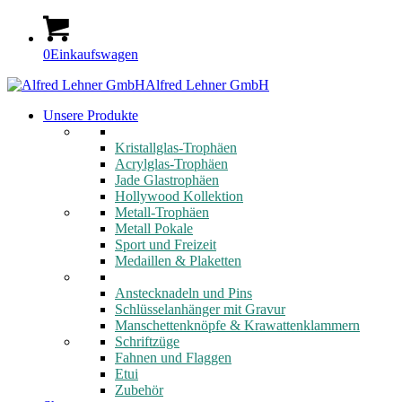
0
Einkaufswagen
Alfred Lehner GmbH
Unsere Produkte
Kristallglas-Trophäen
Acrylglas-Trophäen
Jade Glastrophäen
Hollywood Kollektion
Metall-Trophäen
Metall Pokale
Sport und Freizeit
Medaillen & Plaketten
Anstecknadeln und Pins
Schlüsselanhänger mit Gravur
Manschettenknöpfe & Krawattenklammern
Schriftzüge
Fahnen und Flaggen
Etui
Zubehör