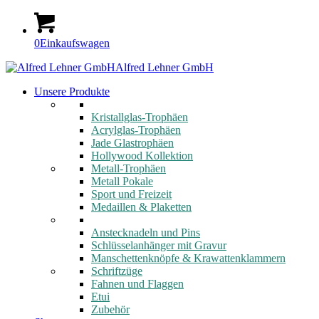
0
Einkaufswagen
Alfred Lehner GmbH
Unsere Produkte
Kristallglas-Trophäen
Acrylglas-Trophäen
Jade Glastrophäen
Hollywood Kollektion
Metall-Trophäen
Metall Pokale
Sport und Freizeit
Medaillen & Plaketten
Anstecknadeln und Pins
Schlüsselanhänger mit Gravur
Manschettenknöpfe & Krawattenklammern
Schriftzüge
Fahnen und Flaggen
Etui
Zubehör