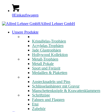
0
Einkaufswagen
Alfred Lehner GmbH
Unsere Produkte
Kristallglas-Trophäen
Acrylglas-Trophäen
Jade Glastrophäen
Hollywood Kollektion
Metall-Trophäen
Metall Pokale
Sport und Freizeit
Medaillen & Plaketten
Anstecknadeln und Pins
Schlüsselanhänger mit Gravur
Manschettenknöpfe & Krawattenklammern
Schriftzüge
Fahnen und Flaggen
Etui
Zubehör