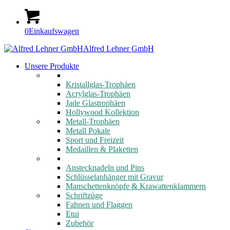
0
Einkaufswagen
Alfred Lehner GmbH
Unsere Produkte
Kristallglas-Trophäen
Acrylglas-Trophäen
Jade Glastrophäen
Hollywood Kollektion
Metall-Trophäen
Metall Pokale
Sport und Freizeit
Medaillen & Plaketten
Anstecknadeln und Pins
Schlüsselanhänger mit Gravur
Manschettenknöpfe & Krawattenklammern
Schriftzüge
Fahnen und Flaggen
Etui
Zubehör