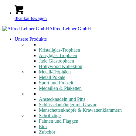
0
Einkaufswagen
Alfred Lehner GmbH
Unsere Produkte
Kristallglas-Trophäen
Acrylglas-Trophäen
Jade Glastrophäen
Hollywood Kollektion
Metall-Trophäen
Metall Pokale
Sport und Freizeit
Medaillen & Plaketten
Anstecknadeln und Pins
Schlüsselanhänger mit Gravur
Manschettenknöpfe & Krawattenklammern
Schriftzüge
Fahnen und Flaggen
Etui
Zubehör