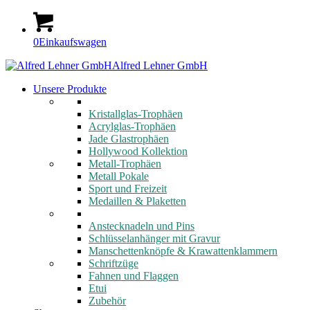
0
Einkaufswagen
Alfred Lehner GmbH
Unsere Produkte
Kristallglas-Trophäen
Acrylglas-Trophäen
Jade Glastrophäen
Hollywood Kollektion
Metall-Trophäen
Metall Pokale
Sport und Freizeit
Medaillen & Plaketten
Anstecknadeln und Pins
Schlüsselanhänger mit Gravur
Manschettenknöpfe & Krawattenklammern
Schriftzüge
Fahnen und Flaggen
Etui
Zubehör