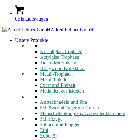
0
Einkaufswagen
Alfred Lehner GmbH
Unsere Produkte
Kristallglas-Trophäen
Acrylglas-Trophäen
Jade Glastrophäen
Hollywood Kollektion
Metall-Trophäen
Metall Pokale
Sport und Freizeit
Medaillen & Plaketten
Anstecknadeln und Pins
Schlüsselanhänger mit Gravur
Manschettenknöpfe & Krawattenklammern
Schriftzüge
Fahnen und Flaggen
Etui
Zubehör