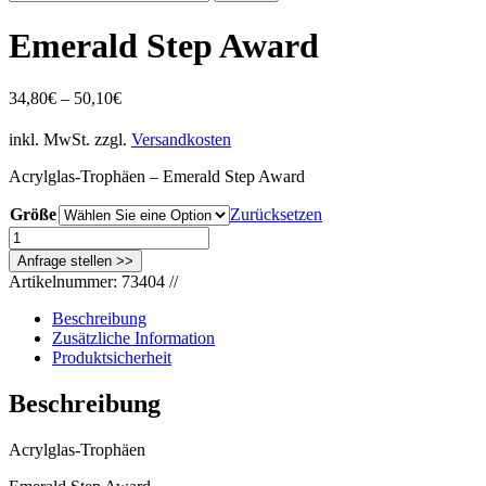
nach:
Emerald Step Award
34,80
€
–
50,10
€
inkl. MwSt.
zzgl.
Versandkosten
Acrylglas-Trophäen – Emerald Step Award
Größe
Zurücksetzen
Emerald
Step
Award
Artikelnummer:
73404
//
Menge
Beschreibung
Zusätzliche Information
Produktsicherheit
Beschreibung
Acrylglas-Trophäen