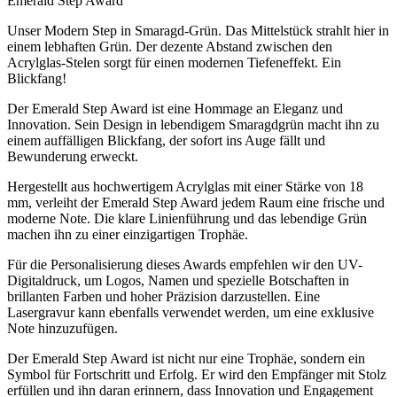
Emerald Step Award
Unser Modern Step in Smaragd-Grün. Das Mittelstück strahlt hier in
einem lebhaften Grün. Der dezente Abstand zwischen den
Acrylglas-Stelen sorgt für einen modernen Tiefeneffekt. Ein
Blickfang!
Der Emerald Step Award ist eine Hommage an Eleganz und
Innovation. Sein Design in lebendigem Smaragdgrün macht ihn zu
einem auffälligen Blickfang, der sofort ins Auge fällt und
Bewunderung erweckt.
Hergestellt aus hochwertigem Acrylglas mit einer Stärke von 18
mm, verleiht der Emerald Step Award jedem Raum eine frische und
moderne Note. Die klare Linienführung und das lebendige Grün
machen ihn zu einer einzigartigen Trophäe.
Für die Personalisierung dieses Awards empfehlen wir den UV-
Digitaldruck, um Logos, Namen und spezielle Botschaften in
brillanten Farben und hoher Präzision darzustellen. Eine
Lasergravur kann ebenfalls verwendet werden, um eine exklusive
Note hinzuzufügen.
Der Emerald Step Award ist nicht nur eine Trophäe, sondern ein
Symbol für Fortschritt und Erfolg. Er wird den Empfänger mit Stolz
erfüllen und ihn daran erinnern, dass Innovation und Engagement