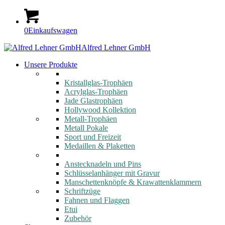
0
Einkaufswagen
Alfred Lehner GmbH
Unsere Produkte
Kristallglas-Trophäen
Acrylglas-Trophäen
Jade Glastrophäen
Hollywood Kollektion
Metall-Trophäen
Metall Pokale
Sport und Freizeit
Medaillen & Plaketten
Anstecknadeln und Pins
Schlüsselanhänger mit Gravur
Manschettenknöpfe & Krawattenklammern
Schriftzüge
Fahnen und Flaggen
Etui
Zubehör