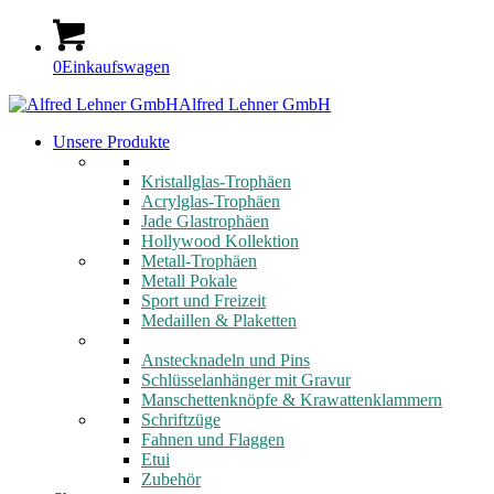
0
Einkaufswagen
Alfred Lehner GmbH
Unsere Produkte
Kristallglas-Trophäen
Acrylglas-Trophäen
Jade Glastrophäen
Hollywood Kollektion
Metall-Trophäen
Metall Pokale
Sport und Freizeit
Medaillen & Plaketten
Anstecknadeln und Pins
Schlüsselanhänger mit Gravur
Manschettenknöpfe & Krawattenklammern
Schriftzüge
Fahnen und Flaggen
Etui
Zubehör