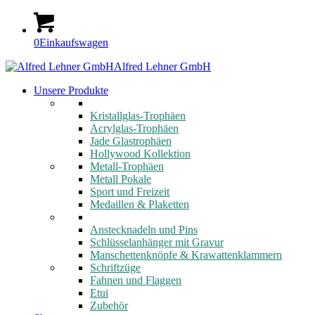
0
Einkaufswagen
Alfred Lehner GmbH
Unsere Produkte
Kristallglas-Trophäen
Acrylglas-Trophäen
Jade Glastrophäen
Hollywood Kollektion
Metall-Trophäen
Metall Pokale
Sport und Freizeit
Medaillen & Plaketten
Anstecknadeln und Pins
Schlüsselanhänger mit Gravur
Manschettenknöpfe & Krawattenklammern
Schriftzüge
Fahnen und Flaggen
Etui
Zubehör