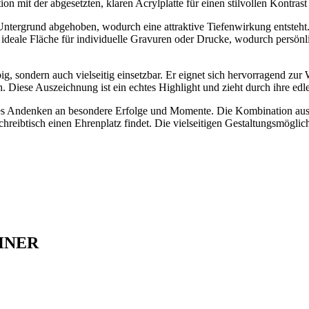
ion mit der abgesetzten, klaren Acrylplatte für einen stilvollen Kontrast 
Untergrund abgehoben, wodurch eine attraktive Tiefenwirkung entsteht.
ne ideale Fläche für individuelle Gravuren oder Drucke, wodurch pers
big, sondern auch vielseitig einsetzbar. Er eignet sich hervorragend z
. Diese Auszeichnung ist ein echtes Highlight und zieht durch ihre edl
des Andenken an besondere Erfolge und Momente. Die Kombination aus
hreibtisch einen Ehrenplatz findet. Die vielseitigen Gestaltungsmöglic
HNER