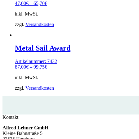
47,00
€
–
65,70
€
inkl. MwSt.
zzgl.
Versandkosten
Metal Sail Award
Artikelnummer: 7432
87,00
€
–
99,75
€
inkl. MwSt.
zzgl.
Versandkosten
Kontakt
Alfred Lehner GmbH
Kleine Bahnstraße 5
22525 Hamburg