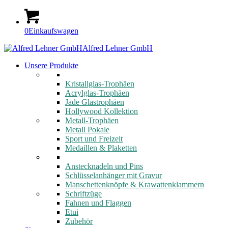
0
Einkaufswagen
Alfred Lehner GmbH
Unsere Produkte
Kristallglas-Trophäen
Acrylglas-Trophäen
Jade Glastrophäen
Hollywood Kollektion
Metall-Trophäen
Metall Pokale
Sport und Freizeit
Medaillen & Plaketten
Anstecknadeln und Pins
Schlüsselanhänger mit Gravur
Manschettenknöpfe & Krawattenklammern
Schriftzüge
Fahnen und Flaggen
Etui
Zubehör