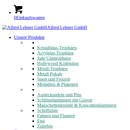
0
Einkaufswagen
Alfred Lehner GmbH
Unsere Produkte
Kristallglas-Trophäen
Acrylglas-Trophäen
Jade Glastrophäen
Hollywood Kollektion
Metall-Trophäen
Metall Pokale
Sport und Freizeit
Medaillen & Plaketten
Anstecknadeln und Pins
Schlüsselanhänger mit Gravur
Manschettenknöpfe & Krawattenklammern
Schriftzüge
Fahnen und Flaggen
Etui
Zubehör